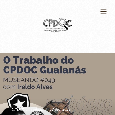
CPDOC nas mídias
|
12 dez, 2021