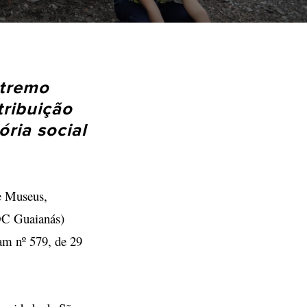
xtremo
tribuição
ria social
de Museus,
OC Guaianás)
ram nº 579, de 29