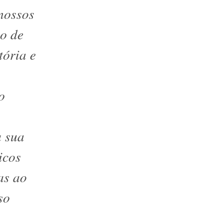
 nossos
ão de
tória e
o
a sua
icos
as ao
so