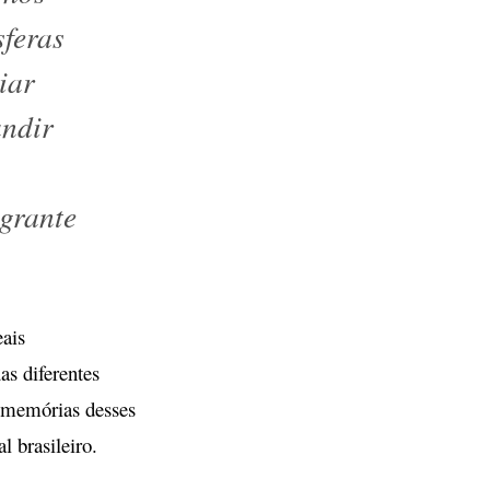
sferas
iar
andir
egrante
ais
s diferentes
e memórias desses
l brasileiro.