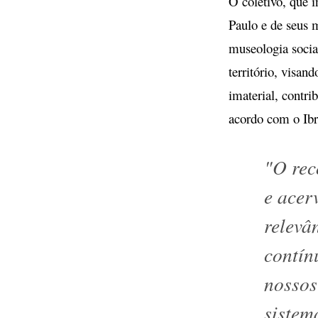
O coletivo, que i
Paulo e de seus 
museologia socia
território, visan
imaterial, contri
acordo com o Ib
"O rec
e acer
relevâ
contín
nossos
sistem