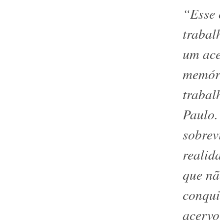
“Esse 
trabal
um ace
memóri
trabal
Paulo.
sobrev
realid
que nã
conqui
acervo