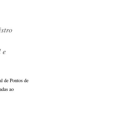
istro
l e
l de Pontos de
nadas ao