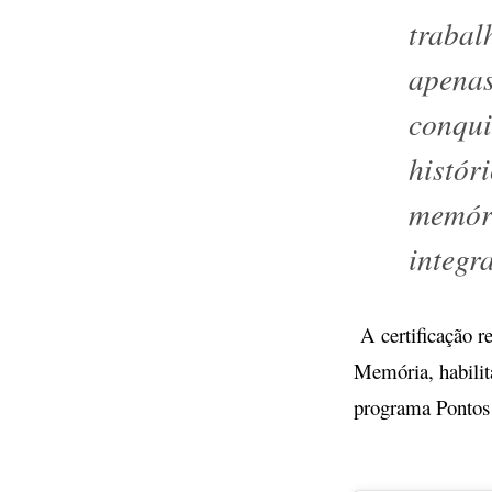
trabal
apenas
conqui
histór
memór
integ
A certificação r
Memória, habilita
programa Ponto