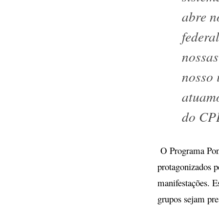
abre n
federa
nossas
nosso 
atuam
do CP
O Programa Pont
protagonizados p
manifestações. E
grupos sejam pres