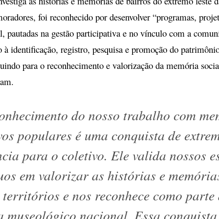
nvestiga as histórias e memórias de bairros do extremo leste 
moradores, foi reconhecido por desenvolver “programas, proje
l, pautadas na gestão participativa e no vínculo com a comun
do à identificação, registro, pesquisa e promoção do patrimôni
buindo para o reconhecimento e valorização da memória social
ram.
onhecimento do nosso trabalho com me
vos populares é uma conquista de extre
ncia para o coletivo. Ele valida nossos e
uos em valorizar as histórias e memória
 territórios e nos reconhece como parte
a museológico nacional. Essa conquista