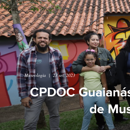
Museologia
|
23 set, 2023
CPDOC Guaianás é
de Mu