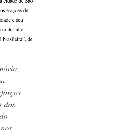
da cidade de São
tos e ações de
idade e seu
o material e
 brasileira”, de
mória
ma
sforços
s dos
 do
 nos